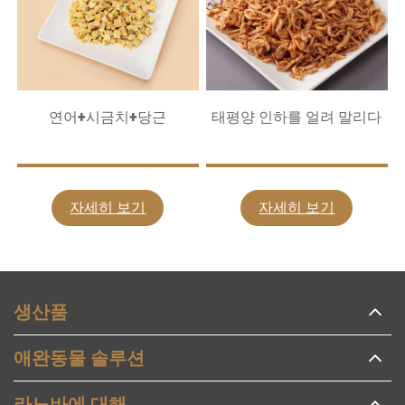
연어+시금치+당근
태평양 인하를 얼려 말리다
자세히 보기
자세히 보기
생산품
애완동물 솔루션
라노바에 대해