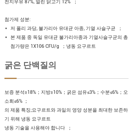
전지우유 87%, 얼린 닭고기 12% ；
첨가제 성분:
저 폴리 과당, 불가리아 유대균 아종, 기열 사슬구균 ；
본 제품 중 독일 유대균 불가리아종과 기열사슬구균의 총
첨가량은 1X106 CFU/g ；냉동 요구르트
굵은 단백질의
보증 분석≥18%；지방≥10%；굵은 섬유≤3%；수분≤6%；오
소회≤6% ；
의 제품 특징;요구르트와 과일의 영양 성분을 최대한 보존하
기 위해 냉동 요구르트
냉동 기술을 사용해야 합니다 ；