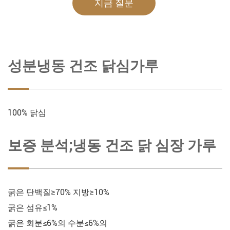
지금 질문
성분냉동 건조 닭심가루
100% 닭심
보증 분석;냉동 건조 닭 심장 가루
굵은 단백질≥70% 지방≥10%
굵은 섬유≤1%
굵은 회분≤6%의 수분≤6%의