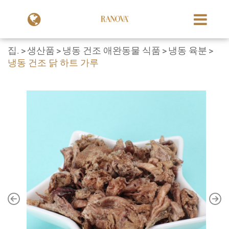
집.
생산품
냉동 건조 애완동물 식품
냉동 육분
냉동 건조 닭 하트 가루