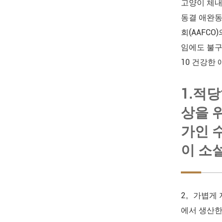
고양이 체내
동결 애완
회(AAFC
임에도 불구
10 건강한
1.적
상을 
가인 수
이 소
2。가볍게 
에서 생산한