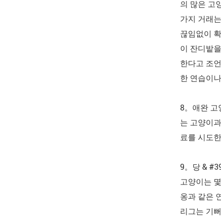
의 많은 고
가지 거래는
끊임없이 확
이 잔디밭을
한다고 조언
한 연습이나
8。애완 고
는 고양이과
료를 시도한다
9。당 & #
고양이는 몇
옹과 같은 
리그는 기뻐