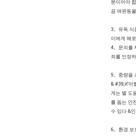
분이어야 합
끔 애완동물
3。유독 식
이에게 해로
4。문의를 
죄를 인정하
5。중량을 
& #39;i
게는 별 도
를 돕는 안
수 있다 &
6。환경 보