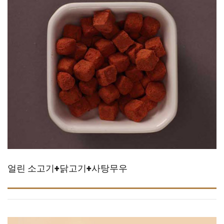
얼린 소고기+닭고기+사탕무우