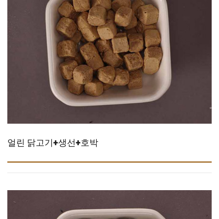
얼린 닭고기+생선+호박