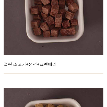
얼린 소고기+생선+크랜베리