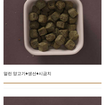
얼린 양고기+생선+시금치