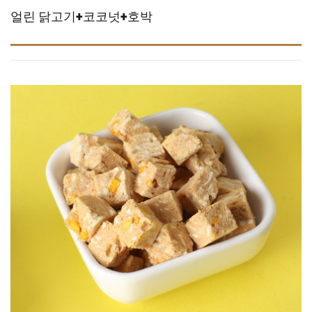
얼린 닭고기+코코넛+호박