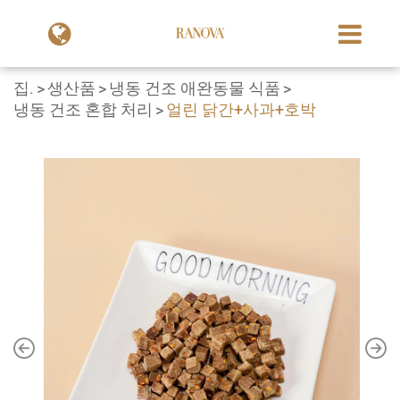
집.
생산품
냉동 건조 애완동물 식품
냉동 건조 혼합 처리
얼린 닭간+사과+호박