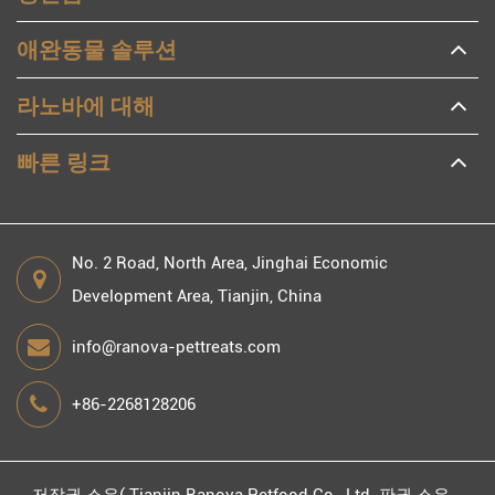
애완동물 솔루션
라노바에 대해
빠른 링크
No. 2 Road, North Area, Jinghai Economic
Development Area, Tianjin, China
info@ranova-pettreats.com
+86-2268128206