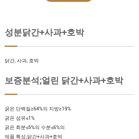
성분닭간+사과+호박
닭간, 사과, 호박
보증분석;얼린 닭간+사과+호박
굵은 단백질≥64%의 지방≥19%
굵은 섬유≤1%
굵은 회분≤5%의 수분≤6%의
제품 특성;닭간+사과+호박