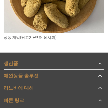
냉동 개밥(닭고기+연어 레시피)
생산품
애완동물 솔루션
라노바에 대해
빠른 링크