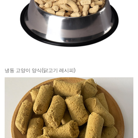
냉동 고양이 양식(닭고기 레시피)