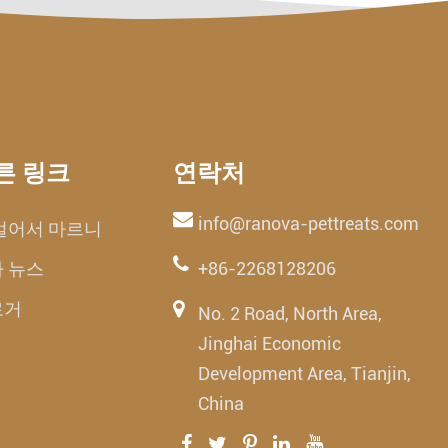
른 링크
연락처
info@ranova-pettreats.com
얼어서 마르니
 뉴스
+86-2268128206
로거
No. 2 Road, North Area,
Jinghai Economic
Development Area, Tianjin,
China