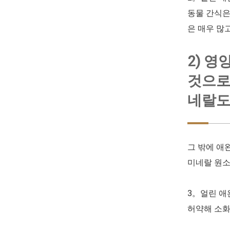
동물 간식은
은 매우 많
2) 
것으로
네랄도
그 밖에 애
미네랄 원소
3。얼린 애
허약해 소화