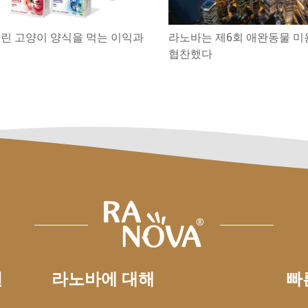
린 고양이 양식을 먹는 이익과
라노바는 제6회 애완동물 미
협찬했다
션
라노바에 대해
빠