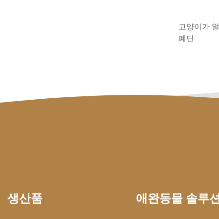
고양이가 얼
폐단
생산품
애완동물 솔루