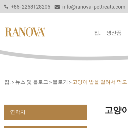
+86-2268128206
info@ranova-pettreats.com
집.
생산품
집.
뉴스 및 블로그
블로거
고양이 밥을 얼려서 먹으
고양이
연락처