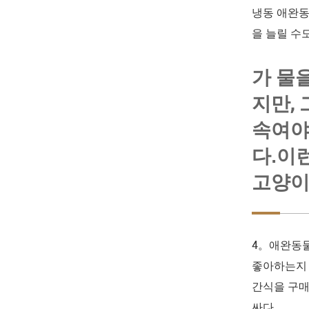
냉동 애완동
을 늘릴 수도
가 물
지만,
속여야
다.이
고양이
4。애완동물
좋아하는지 
간식을 구매
싸다