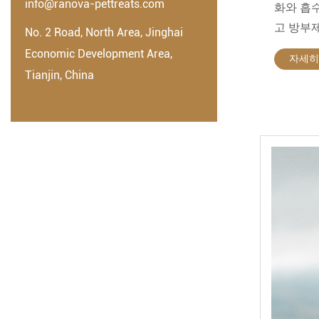
info@ranova-pettreats.com
화와 흡
고 방부
No. 2 Road, North Area, Jinghai
Economic Development Area,
자세히
Tianjin, China