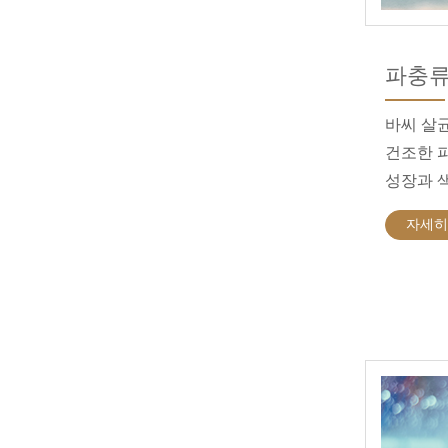
파충
바씨 살
건조한 
성장과 
자세히