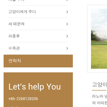
고양이에게 주다
새 때문에
파충류
수족관
연락처
고양이
Let's help You
라노바 
+86-2268128206
져 어떠