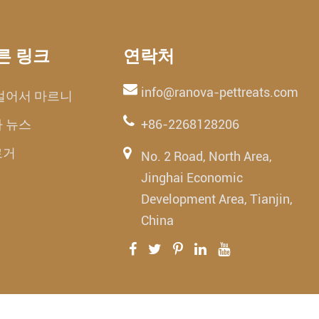
른 링크
연락처
info@ranova-pettreats.com
얼어서 마르니
 뉴스
+86-2268128206
로거
No. 2 Road, North Area,
Jinghai Economic
Development Area, Tianjin,
China