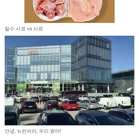
탈수 사료 vs 사료
안녕, 뉴런버러, 우리 왔어!