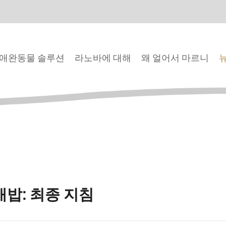
애완동물 솔루션
라노바에 대해
왜 얼어서 마르니
개밥: 최종 지침