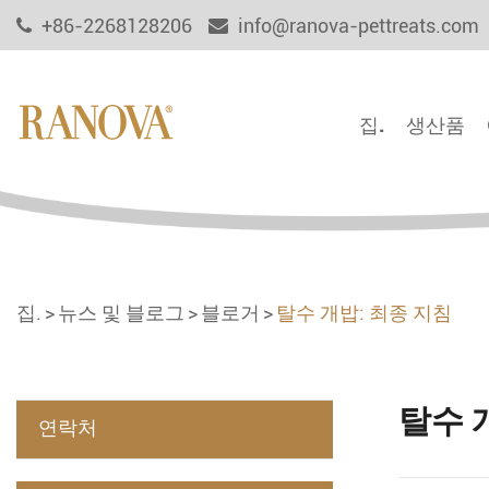
+86-2268128206
info@ranova-pettreats.com
집.
생산품
집.
뉴스 및 블로그
블로거
탈수 개밥: 최종 지침
탈수 
연락처