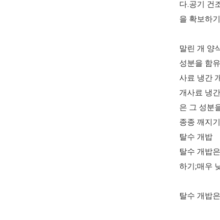
다.공기 건
을 확보하기
말린 개 양
성분을 함유
사료 냉간 
개사료 냉간
은 그 성분
종종 깨지기
탈수 개밥
탈수 개밥은
하기;매우 
탈수 개밥은