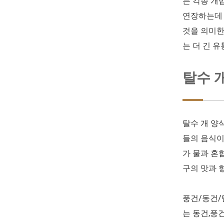
는 각종 개
연장하는데 
것을 의미한
는 더 긴 
탈수 
탈수 개 양
들의 음식이
가 물과 혼
구의 맛과 
풍건/동건/
는 동건,풍