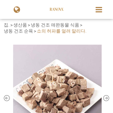
집.
생산품
냉동 건조 애완동물 식품
냉동 건조 순육
소의 허파를 얼려 말리다.