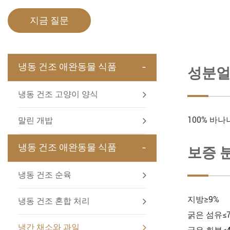
지금 질문
-
냉동 건조 애완동물 식품
성분얼
냉동 건조 고양이 양식
100% 바나
말린 개밥
-
냉동 건조 애완동물 식품
보증 
냉동 건조 순육
지방≥9%
냉동 건조 혼합 처리
굵은 섬유≤
냉간 채소와 과일