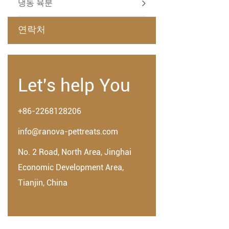
냉동 육분
연락처
Let's help You
+86-2268128206
info@ranova-pettreats.com
No. 2 Road, North Area, Jinghai
Economic Development Area,
Tianjin, China