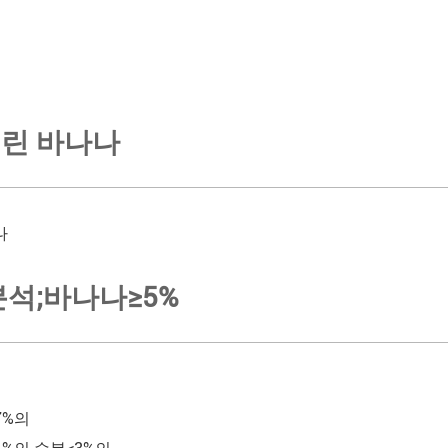
린 바나나
나
분석;바나나≥5%
7%의