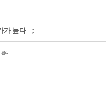
가가 높다 ；
 된다 ；