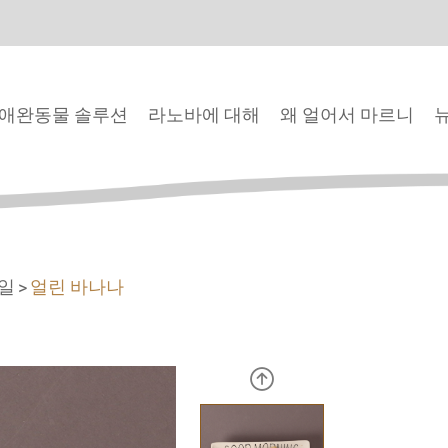
애완동물 솔루션
라노바에 대해
왜 얼어서 마르니
과일
얼린 바나나