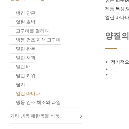
굵은 회분≤
제품 특성;
냉간 당근
얼린 바나나
얼린 호박
고구마를 얼리다
양질의
냉동 건조 자색 고구마
말린 완두
얼린 사과
정기적으
얼린 배
말린 키위
딸기
얼린 바나나
냉동 건조 채소와 과일
기타 냉동 애완동물 식품