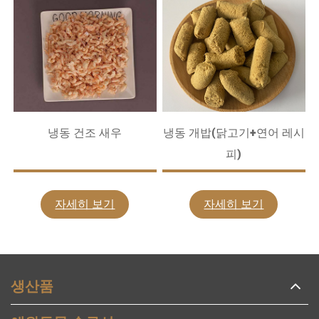
냉동 건조 새우
냉동 개밥(닭고기+연어 레시
피)
자세히 보기
자세히 보기
생산품