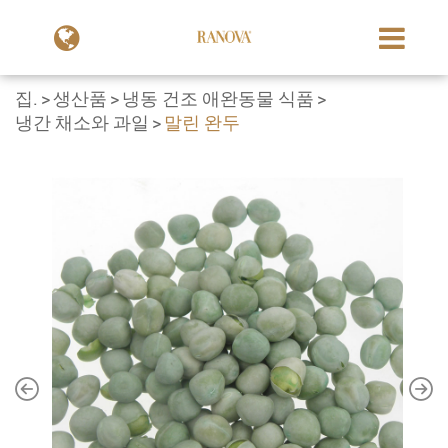
집.
생산품
냉동 건조 애완동물 식품
냉간 채소와 과일
말린 완두