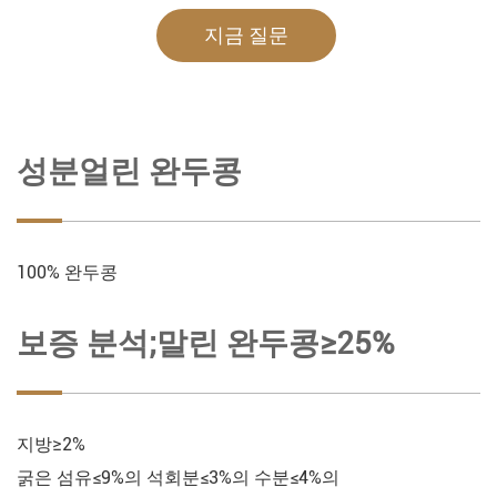
지금 질문
성분얼린 완두콩
100% 완두콩
보증 분석;말린 완두콩≥25%
지방≥2%
굵은 섬유≤9%의 석회분≤3%의 수분≤4%의