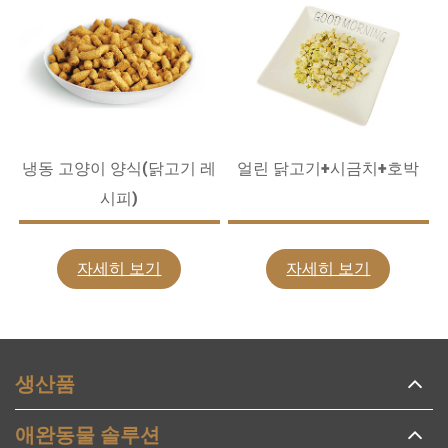
냉동 고양이 양식(닭고기 레
얼린 닭고기+시금치+호박
시피)
자세히 보기
자세히 보기
생산품
애완동물 솔루션