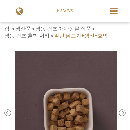
집.
생산품
냉동 건조 애완동물 식품
냉동 건조 혼합 처리
얼린 닭고기+생선+호박