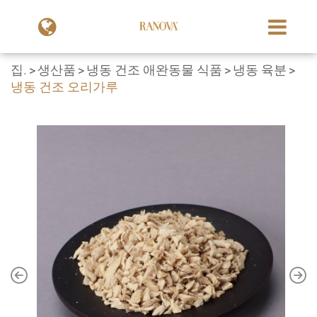
집.
생산품
냉동 건조 애완동물 식품
냉동 육분
냉동 건조 오리가루