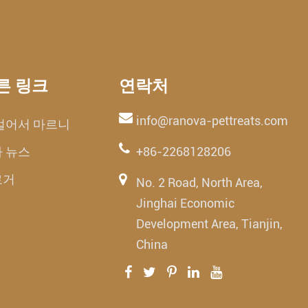
른 링크
연락처
info@ranova-pettreats.com
얼어서 마르니
 뉴스
+86-2268128206
로거
No. 2 Road, North Area,
Jinghai Economic
Development Area, Tianjin,
China