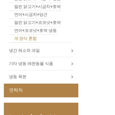
얼린 닭고기+시금치+호박
연어+시금치+당근
얼린 닭고기+코코넛+호박
연어+코코넛+호박 냉동
개 양식 혼합
냉간 채소와 과일
기타 냉동 애완동물 식품
냉동 육분
연락처