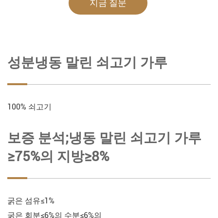
지금 질문
성분냉동 말린 쇠고기 가루
100% 쇠고기
보증 분석;냉동 말린 쇠고기 가루
≥75%의 지방≥8%
굵은 섬유≤1%
굵은 회분≤6%의 수분≤6%의