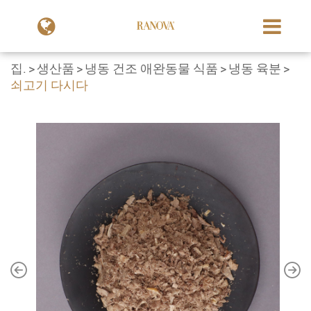
집.
생산품
냉동 건조 애완동물 식품
냉동 육분
쇠고기 다시다