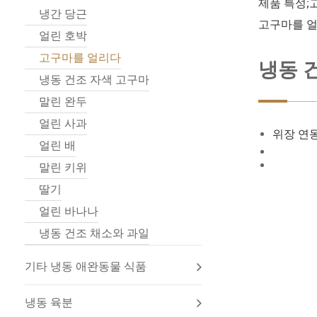
제품 특성;
냉간 당근
고구마를 얼
얼린 호박
고구마를 얼리다
냉동 
냉동 건조 자색 고구마
말린 완두
얼린 사과
위장 연동
얼린 배
말린 키위
딸기
얼린 바나나
냉동 건조 채소와 과일
기타 냉동 애완동물 식품
냉동 육분