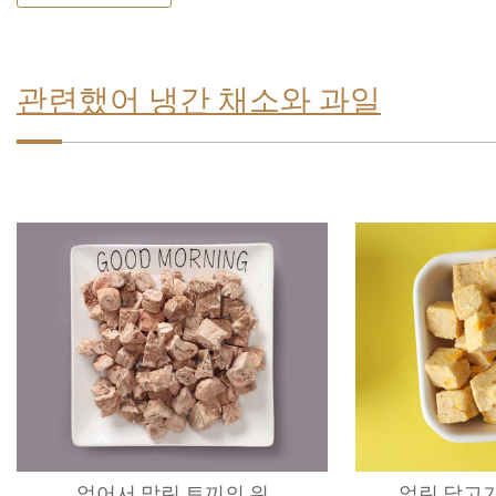
관련했어 냉간 채소와 과일
얼어서 말린 토끼의 위
얼린 닭고