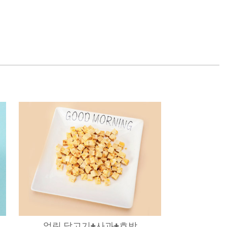
얼린 닭고기+사과+호박