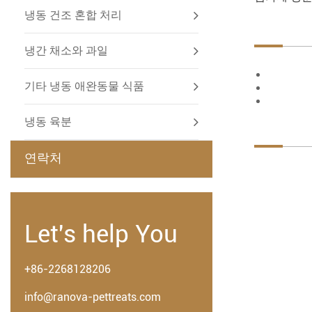
냉동 건조 혼합 처리
냉간 채소와 과일
기타 냉동 애완동물 식품
냉동 육분
연락처
Let's help You
+86-2268128206
info@ranova-pettreats.com