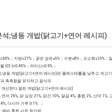
분석;냉동 개밥(닭고기+연어 레시피)
≥50%；지방≥27%；굵은 섬유≤5%；수분≤8%；오소회≤10%；칼슘
 (Cl-)≥0.45%；라이신≥0.9%；
징;냉동 개밥(닭고기+연어 레시피)은 콜레스테롤을 낮추고 개고기의
과 촉촉함을 유지하고 음식의
 개선한다.얼린 개밥(닭고기+연어 레시피)
연어 25%, 닭 심장 21%, 닭간 10%, 달걀 4%, 홍합 2%, 산약 1%, 고
4%, 다시마 가루 0.1% ；
: 예비 혼합 사료 첨가제