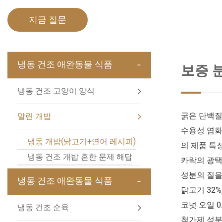
지금 질문
-
냉동 건조 애완동물 식품
보증 
냉동 건조 고양이 양식
굵은 단백질
말린 개밥
수용성 염화물
냉동 개밥(닭고기+연어 레시피)
의 제품 특
냉동 건조 개밥 흔한 문제 해답
카락의 광택
성분의 질을
-
냉동 건조 애완동물 식품
닭고기 32%, 
코넛 오일 0.
냉동 건조 순육
첨가제 성분