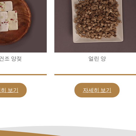
건조 양젖
얼린 양
히 보기
자세히 보기