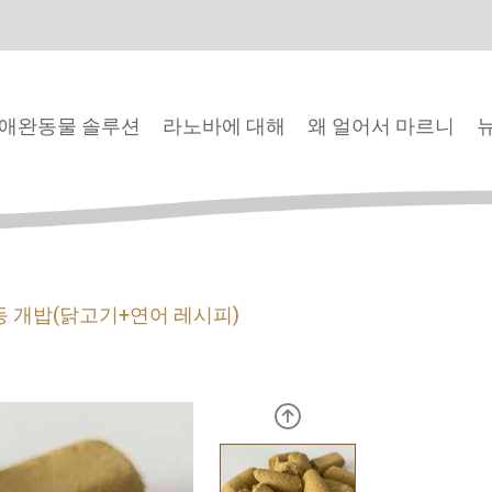
애완동물 솔루션
라노바에 대해
왜 얼어서 마르니
동 개밥(닭고기+연어 레시피)