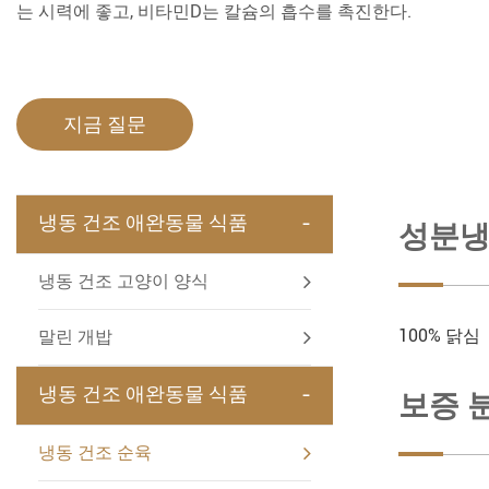
는 시력에 좋고, 비타민D는 칼슘의 흡수를 촉진한다.
지금 질문
-
냉동 건조 애완동물 식품
성분냉
냉동 건조 고양이 양식
100% 닭심
말린 개밥
-
냉동 건조 애완동물 식품
보증 
냉동 건조 순육