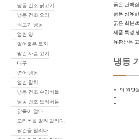
굵은 단백질≥
냉동 건조 닭고기
굵은 섬유≤
냉동 건조 오리
굵은 회분≤
쇠고기 냉동
제품 특성;
얼린 양
유황산은 
얼어붙은 토끼
말린 사슴 고기
냉동 
대구
연어 냉동
얼린 참치
의 원맛
냉동 건조 수양버들
냉동 건조 오리버들
닭목이 얼다
오리목을 얼려 말리다.
닭간을 얼리다