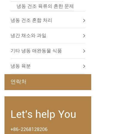
냉동 건조 육류의 흔한 문제
냉동 건조 혼합 처리
냉간 채소와 과일
기타 냉동 애완동물 식품
냉동 육분
연락처
Let's help You
+86-2268128206