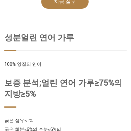
지금 질문
성분얼린 연어 가루
100% 양질의 연어
보증 분석;얼린 연어 가루≥75%의
지방≥5%
굵은 섬유≤1%
굵은 회분≤6%의 수분≤6%의