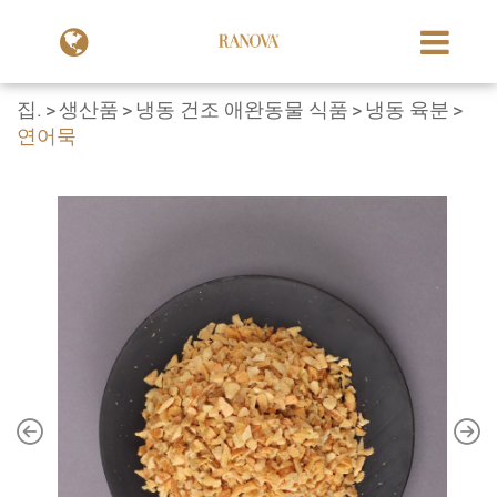
집.
생산품
냉동 건조 애완동물 식품
냉동 육분
연어묵