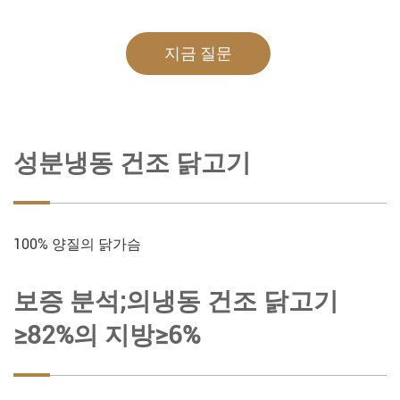
지금 질문
성분냉동 건조 닭고기
100% 양질의 닭가슴
보증 분석;의냉동 건조 닭고기
≥82%의 지방≥6%